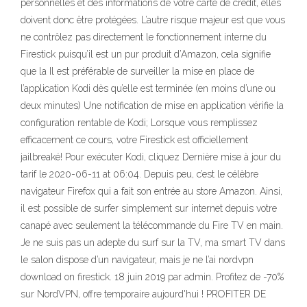
personnelles et des informations de votre carte de crédit, elles
doivent donc être protégées. L’autre risque majeur est que vous
ne contrôlez pas directement le fonctionnement interne du
Firestick puisqu’il est un pur produit d’Amazon, cela signifie
que la Il est préférable de surveiller la mise en place de
l’application Kodi dès qu’elle est terminée (en moins d’une ou
deux minutes) Une notification de mise en application vérifie la
configuration rentable de Kodi; Lorsque vous remplissez
efficacement ce cours, votre Firestick est officiellement
jailbreaké! Pour exécuter Kodi, cliquez Dernière mise à jour du
tarif le 2020-06-11 at 06:04. Depuis peu, c’est le célèbre
navigateur Firefox qui a fait son entrée au store Amazon. Ainsi,
il est possible de surfer simplement sur internet depuis votre
canapé avec seulement la télécommande du Fire TV en main.
Je ne suis pas un adepte du surf sur la TV, ma smart TV dans
le salon dispose d’un navigateur, mais je ne l’ai nordvpn
download on firestick. 18 juin 2019 par admin. Profitez de -70%
sur NordVPN, offre temporaire aujourd'hui ! PROFITER DE