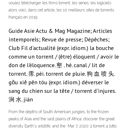
voulez télécharger les films torrent, les séries, les logiciels
alors voici, dans cet article, les 10 meilleurs sites de torrents
français en 2019.
Guide Asie Actu & Mag Magazine; Articles
intemporels; Revue de presse; Dépêches;
Club Fil d'actualité (expr. idiom.) la bouche
comme un torrent / (être) éloquent / avoir le
don de l'éloquence. 壑 . hè. canal / lit de
torrent. 霈. pèi. torrent de pluie. 狗 血 喷 头.
gǒu xiě pēn tóu (expr. idiom.) déverser le
sang du chien sur la tête / torrent d'injures.
涧 水. jiàn
From the depths of South American jungles, to the frozen
peaks of Asia and the vast plains of Africa, discover the great
diversity Earth's wildlife, and the Mar 7, 2020 3 torrent 4 lotto